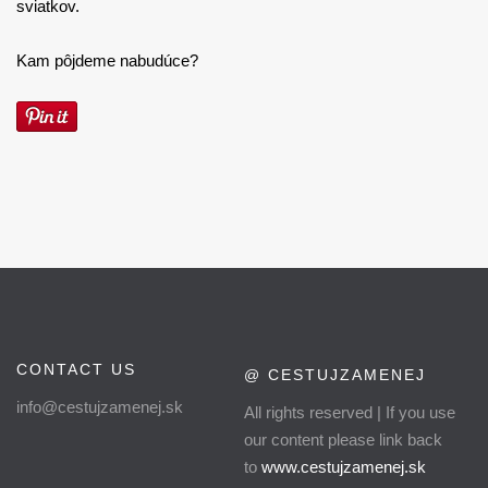
sviatkov.
Kam pôjdeme nabudúce?
CONTACT US
@ CESTUJZAMENEJ
info@cestujzamenej.sk
All rights reserved | If you use
our content please link back
to
www.cestujzamenej.sk