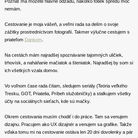
Poznať ma môžete hlavne odzadu, nakoľko fotiek spredu moc
nemám.
Cestovanie je moja vášeň, a veľmi rada sa delím o svoje
zážitky prostredníctvom fotografií. Takmer výlučne cestujem s
priateľom
Dankom
.
Na cestách mám najradšej spoznávanie tajomných uličiek,
trhovísk, a naháňanie mačiatok a šteniatok. Najradšej by som si
ich všetkých vzala domov.
Vo voľnom čase rada čítam, sledujem seriály (Teória veľkého
Tresku, GOT, Priatelia, Príbeh služobníčky) a stalkujem všetky
účty na sociálnych sieťach, kde sú mačky.
Okrem cestovania musím chodiť i do práce. Tam sa venujem
dizajnu. Pracujem ako UX dizajnér a venujem sa grafike. Takže
vďaka tomu mi na cestovanie ostáva len 20 dní dovolenky a pár