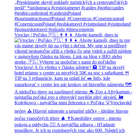
Vroclav / Poľsko 🇵🇱 👨‍👩‍👧 Ahojte kamoši, dnes tu