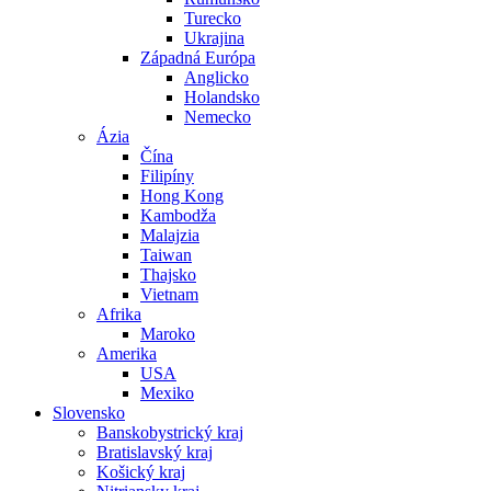
Turecko
Ukrajina
Západná Európa
Anglicko
Holandsko
Nemecko
Ázia
Čína
Filipíny
Hong Kong
Kambodža
Malajzia
Taiwan
Thajsko
Vietnam
Afrika
Maroko
Amerika
USA
Mexiko
Slovensko
Banskobystrický kraj
Bratislavský kraj
Košický kraj