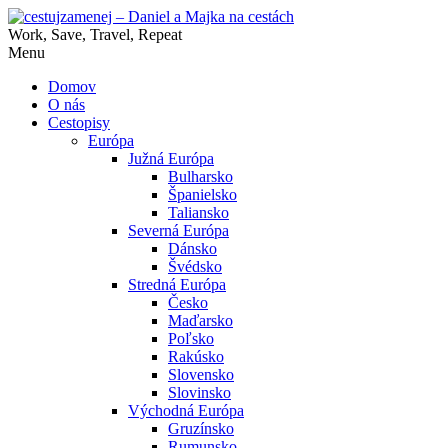
Work, Save, Travel, Repeat
Menu
Domov
O nás
Cestopisy
Európa
Južná Európa
Bulharsko
Španielsko
Taliansko
Severná Európa
Dánsko
Švédsko
Stredná Európa
Česko
Maďarsko
Poľsko
Rakúsko
Slovensko
Slovinsko
Východná Európa
Gruzínsko
Rumunsko