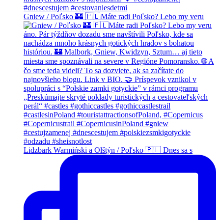
Gniew / Poľsko 🏰 🇵🇱Máte radi Poľsko? Lebo my veru
Lidzbark Warmiński a Olštýn / Poľsko 🇵🇱 Dnes sa s