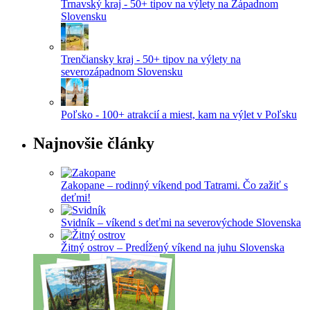
Trnavský kraj - 50+ tipov na výlety na Západnom
Slovensku
Trenčiansky kraj - 50+ tipov na výlety na
severozápadnom Slovensku
Poľsko - 100+ atrakcií a miest, kam na výlet v Poľsku
Najnovšie články
Zakopane – rodinný víkend pod Tatrami. Čo zažiť s
deťmi!
Svidník – víkend s deťmi na severovýchode Slovenska
Žitný ostrov – Predĺžený víkend na juhu Slovenska