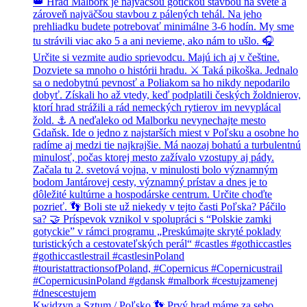
Kwidzyn a Sztum / Poľsko 👣 Prvý hrad máme za sebo