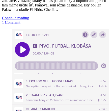
zozname. Z každej strany na nás padali fotky a odporúčania, prečo
tam máme určite ísť. Plánoval som rôzne destinácie. Istý bol len
Palawan a okolie El Nido. Chceli…
Continue reading
1 Comment