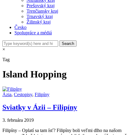
Nitriansky kraj
Prešovský kraj
Trenčiansky kraj
Trnavský kraj
Žilinský kraj
Česko
Spolupráce a médiá
×
Tag
Island Hopping
Ázia
,
Cestopisy
,
Filipíny
Sviatky v Ázii – Filipíny
3. februára 2019
Filipíny – Oplatí sa tam ísť? Filipíny boli veľmi dlho na našom