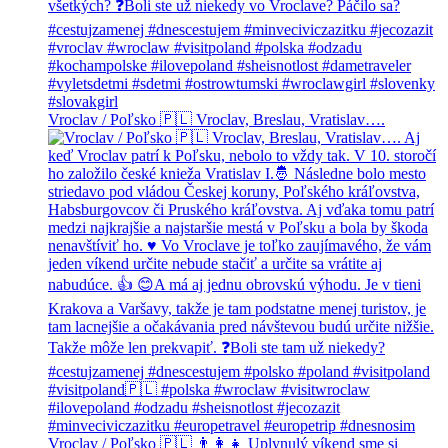
Vroclav / Poľsko 🇵🇱 Vroclav, Breslau, Vratislav….
Vroclav / Poľsko 🇵🇱 👨‍👩‍👧 Uplynulý víkend sme si