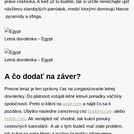
práve cestovka. A keď už tu budete, tak si určite nenechajte ujsť
návštevu starobylých pamiatok, medzi ktorými dominujú hlavne
pyramídy a sfinga.
Letná dovolenka – Egypt
Letná dovolenka – Egypt
A čo dodať na záver?
Presne teraz je ten správny čas na zorganizovanie letnej
dovolenky. Do platnosti vstúpili letné letové poriadky väčšiny
spoločností. Preto si klikni na
azair.com
a nájdi čo sa ti
pozdáva. Ubytko následne zarezervuj cez
booking.com
alebo
hotels.com
. Ak nenájdeš nič vhodné, tak kukni ponuky
cestovných kancelárií. A ak s tým budeš mať stále problém,
tak kukni na naše blogy a možno ťa trošku inšpirujeme.