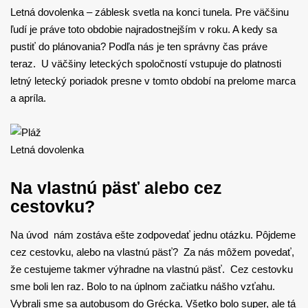
Letná dovolenka – záblesk svetla na konci tunela. Pre väčšinu
ľudí je práve toto obdobie najradostnejším v roku. A kedy sa
pustiť do plánovania? Podľa nás je ten správny čas práve
teraz. U väčšiny leteckých spoločností vstupuje do platnosti
letný letecký poriadok presne v tomto období na prelome marca
a apríla.
Letná dovolenka
Na vlastnú päsť alebo cez
cestovku?
Na úvod nám zostáva ešte zodpovedať jednu otázku. Pôjdeme
cez cestovku, alebo na vlastnú päsť? Za nás môžem povedať,
že cestujeme takmer výhradne na vlastnú päsť. Cez cestovku
sme boli len raz. Bolo to na úplnom začiatku nášho vzťahu.
Vybrali sme sa autobusom do Grécka. Všetko bolo super, ale tá