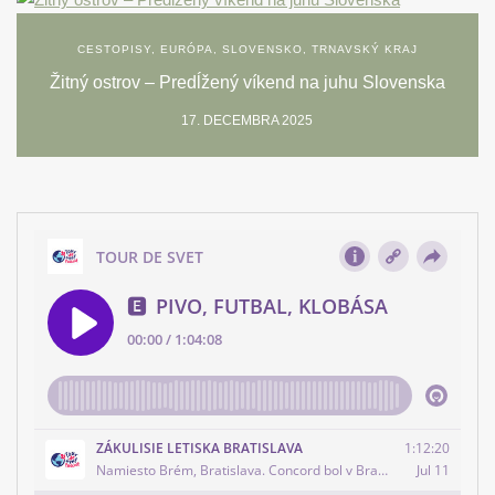
CESTOPISY
,
EURÓPA
,
SLOVENSKO
,
TRNAVSKÝ KRAJ
Žitný ostrov – Predĺžený víkend na juhu Slovenska
17. DECEMBRA 2025