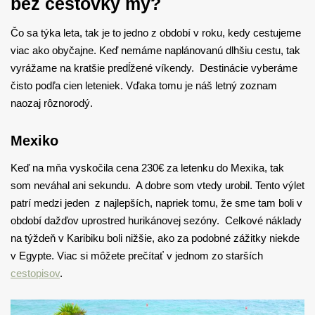
bez cestovky my?
Čo sa týka leta, tak je to jedno z období v roku, kedy cestujeme
viac ako obyčajne. Keď nemáme naplánovanú dlhšiu cestu, tak
vyrážame na kratšie predĺžené víkendy. Destinácie vyberáme
čisto podľa cien leteniek. Vďaka tomu je náš letný zoznam
naozaj rôznorodý.
Mexiko
Keď na mňa vyskočila cena 230€ za letenku do Mexika, tak
som neváhal ani sekundu. A dobre som vtedy urobil. Tento výlet
patrí medzi jeden z najlepších, napriek tomu, že sme tam boli v
období dažďov uprostred hurikánovej sezóny. Celkové náklady
na týždeň v Karibiku boli nižšie, ako za podobné zážitky niekde
v Egypte. Viac si môžete prečítať v jednom zo starších
cestopisov
.