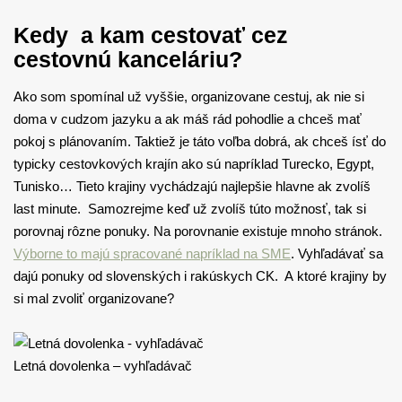
Kedy a kam cestovať cez
cestovnú kanceláriu?
Ako som spomínal už vyššie, organizovane cestuj, ak nie si
doma v cudzom jazyku a ak máš rád pohodlie a chceš mať
pokoj s plánovaním. Taktiež je táto voľba dobrá, ak chceš ísť do
typicky cestovkových krajín ako sú napríklad Turecko, Egypt,
Tunisko… Tieto krajiny vychádzajú najlepšie hlavne ak zvolíš
last minute. Samozrejme keď už zvolíš túto možnosť, tak si
porovnaj rôzne ponuky. Na porovnanie existuje mnoho stránok.
Výborne to majú spracované napríklad na SME
. Vyhľadávať sa
dajú ponuky od slovenských i rakúskych CK. A ktoré krajiny by
si mal zvoliť organizovane?
Letná dovolenka – vyhľadávač