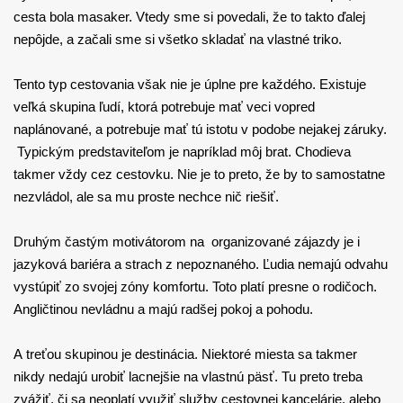
cesta bola masaker. Vtedy sme si povedali, že to takto ďalej
nepôjde, a začali sme si všetko skladať na vlastné triko.
Tento typ cestovania však nie je úplne pre každého. Existuje
veľká skupina ľudí, ktorá potrebuje mať veci vopred
naplánované, a potrebuje mať tú istotu v podobe nejakej záruky.
Typickým predstaviteľom je napríklad môj brat. Chodieva
takmer vždy cez cestovku. Nie je to preto, že by to samostatne
nezvládol, ale sa mu proste nechce nič riešiť.
Druhým častým motivátorom na organizované zájazdy je i
jazyková bariéra a strach z nepoznaného. Ľudia nemajú odvahu
vystúpiť zo svojej zóny komfortu. Toto platí presne o rodičoch.
Angličtinou nevládnu a majú radšej pokoj a pohodu.
A treťou skupinou je destinácia. Niektoré miesta sa takmer
nikdy nedajú urobiť lacnejšie na vlastnú päsť. Tu preto treba
zvážiť, či sa neoplatí využiť služby cestovnej kancelárie, alebo